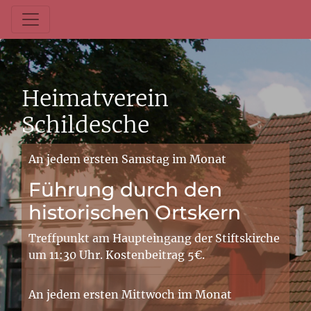
Heimatverein
Schildesche
An jedem ersten Samstag im Monat
Führung durch den
historischen Ortskern
Treffpunkt am Haupteingang der Stiftskirche
um 11:30 Uhr. Kostenbeitrag 5€.
An jedem ersten Mittwoch im Monat