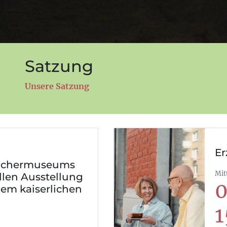
Satzung
Unsere Satzung
Er
Fächermuseums
Mit
llen Ausstellung
0
dem kaiserlichen
1