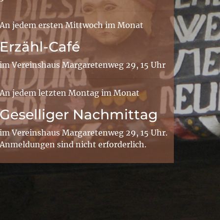
An jedem ersten Mittwoch im Monat
Erzähl-Café
im Vereinshaus Margaretenweg 29, 15 Uhr
An jedem letzten Montag im Monat
Geselliger Nachmittag
im Vereinshaus Margaretenweg 29, 15 Uhr.
Anmeldungen sind nicht erforderlich.