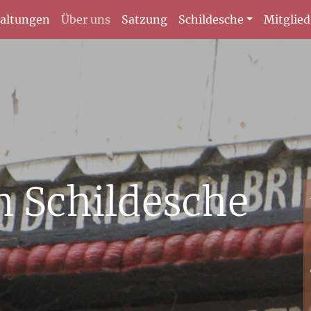
taltungen
Über uns
Satzung
Schildesche
Mitglie
n Schildesche