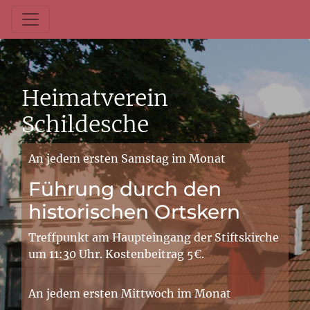
Heimatverein
Schildesche
An jedem ersten Samstag im Monat
Führung durch den
historischen Ortskern
Treffpunkt am Haupteingang der Stiftskirche
um 11:30 Uhr. Kostenbeitrag 5€.
An jedem ersten Mittwoch im Monat