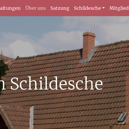
taltungen
Über uns
Satzung
Schildesche
Mitglie
n Schildesche