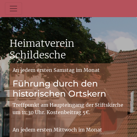
Heimatverein
Schildesche
An jedem ersten Samstag im Monat
Führung durch den
historischen Ortskern
Treffpunkt am Haupteingang der Stiftskirche
um 11:30 Uhr. Kostenbeitrag 5€.
An jedem ersten Mittwoch im Monat