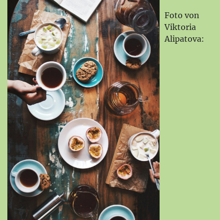
Foto von
Viktoria
Alipatova: