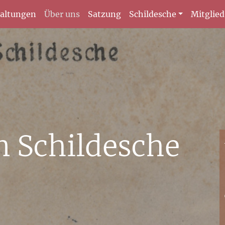
taltungen
Über uns
Satzung
Schildesche
Mitglie
n Schildesche