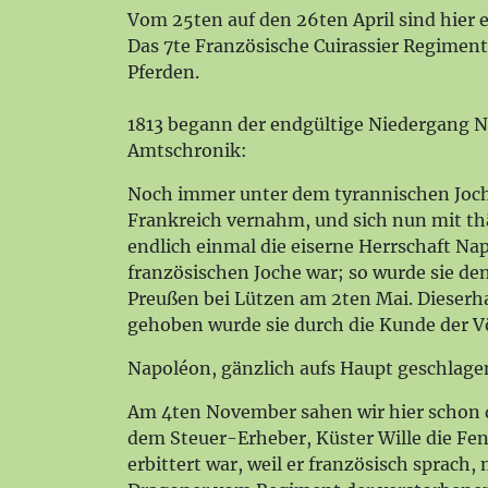
Vom 25ten auf den 26ten April sind hier 
Das 7te Französische Cuirassier Regimen
Pferden.
1813 begann der endgültige Niedergang N
Amtschronik:
Noch immer unter dem tyrannischen Joche,
Frankreich vernahm, und sich nun mit thä
endlich einmal die eiserne Herrschaft N
französischen Joche war; so wurde sie de
Preußen bei Lützen am 2ten Mai. Dieserh
gehoben wurde sie durch die Kunde der Vö
Napoléon, gänzlich aufs Haupt geschlagen
Am 4ten November sahen wir hier schon d
dem Steuer-Erheber, Küster Wille die Fe
erbittert war, weil er französisch sprach