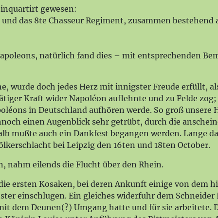
einquartirt gewesen:
t und das 8te Chasseur Regiment, zusammen bestehend 
apoleons, natürlich fand dies – mit entsprechenden Be
 wurde doch jedes Herz mit innigster Freude erfüllt, a
tiger Kraft wider Napoléon auflehnte und zu Felde zog;
apoléons in Deutschland aufhören werde. So groß unsere
nnoch einen Augenblick sehr getrübt, durch die anschei
alb mußte auch ein Dankfest begangen werden. Lange daue
lkerschlacht bei Leipzig den 16ten und 18ten October.
, nahm eilends die Flucht über den Rhein.
ie ersten Kosaken, bei deren Ankunft einige von dem 
nster einschlugen. Ein gleiches widerfuhr dem Schneid
, mit dem Deunen(?) Umgang hatte und für sie arbeitete. 