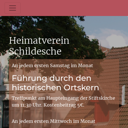
Heimatverein
Schildesche
An jedem ersten Samstag im Monat
Führung durch den
historischen Ortskern
Treffpunkt am Haupteingang der Stiftskirche
um 11:30 Uhr. Kostenbeitrag 5€.
An jedem ersten Mittwoch im Monat