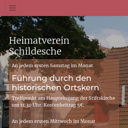
Heimatverein
Schildesche
An jedem ersten Samstag im Monat
Führung durch den
historischen Ortskern
Treffpunkt am Haupteingang der Stiftskirche
um 11:30 Uhr. Kostenbeitrag 5€.
An jedem ersten Mittwoch im Monat