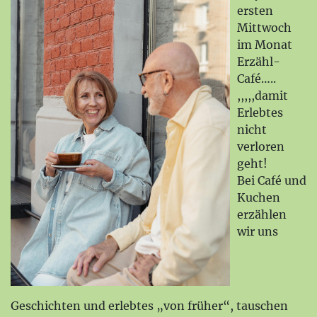
ersten
Mittwoch
im Monat
Erzähl-
Café…..
,,,,,damit
Erlebtes
nicht
verloren
geht!
Bei Café und
Kuchen
erzählen
wir uns
Geschichten und erlebtes „von früher“, tauschen