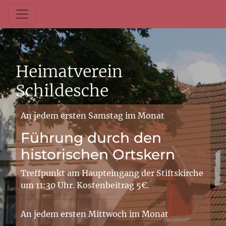
Heimatverein
Schildesche
An jedem ersten Samstag im Monat
Führung durch den
historischen Ortskern
Treffpunkt am Haupteingang der Stiftskirche
um 11:30 Uhr. Kostenbeitrag 5€.
An jedem ersten Mittwoch im Monat